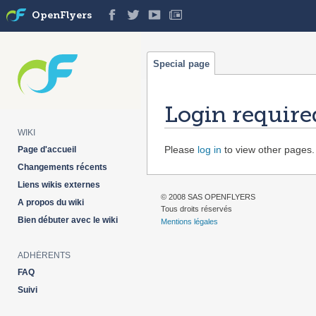
OpenFlyers
Special page
Login require
WIKI
Jump
Jump
Please
log in
to view other pages.
Page d'accueil
to
to
Changements récents
navigation
search
Liens wikis externes
© 2008 SAS OPENFLYERS
A propos du wiki
Tous droits réservés
Bien débuter avec le wiki
Mentions légales
ADHÉRENTS
FAQ
Suivi